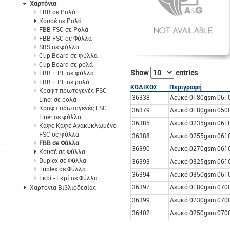
Χαρτόνια
FBB σε Ρολά
Κουσέ σε Ρολά
FBB FSC σε Ρολά
FBB FSC σε Φύλλα
SBS σε φύλλα
Cup Board σε φύλλα
Cup Board σε ρολά
Show
entries
FBB + PE σε φύλλα
FBB + PE σε ρολά
ΚΩΔΙΚΟΣ
Περιγραφή
Κραφτ πρωτογενές FSC
36338
Λευκό 0180gsm 061
Liner σε ρολά
Κραφτ πρωτογενές FSC
36379
Λευκό 0180gsm 050
Liner σε φύλλα
36385
Λευκό 0235gsm 061
Καφέ Καφέ Ανακυκλωμένο
FSC σε φύλλα
36388
Λευκό 0255gsm 061
FBB σε Φύλλα
36390
Λευκό 0270gsm 061
Κουσέ σε Φύλλα
Duplex σε Φύλλα
36393
Λευκό 0325gsm 061
Triplex σε Φύλλα
36394
Λευκό 0350gsm 061
Γκρί - Γκρί σε Φύλλα
36397
Λευκό 0180gsm 070
Χαρτόνια Βιβλιοδεσίας
36399
Λευκό 0230gsm 070
36402
Λευκό 0250gsm 070