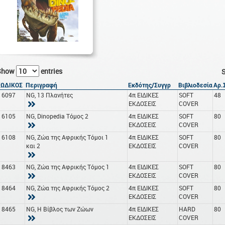
Show
entries
S
ΚΩΔΙΚΟΣ
Περιγραφή
Εκδότης/Συγγρ
Βιβλιοδεσία
Αρ.
16097
NG, 13 Πλανήτες
4π ΕΙΔΙΚΕΣ
SOFT
48
ΕΚΔΟΣΕΙΣ
COVER
16105
NG, Dinopedia Τόμος 2
4π ΕΙΔΙΚΕΣ
SOFT
80
ΕΚΔΟΣΕΙΣ
COVER
16108
NG, Ζώα της Αφρικής Τόμοι 1
4π ΕΙΔΙΚΕΣ
SOFT
80
και 2
ΕΚΔΟΣΕΙΣ
COVER
18463
NG, Ζώα της Αφρικής Τόμος 1
4π ΕΙΔΙΚΕΣ
SOFT
80
ΕΚΔΟΣΕΙΣ
COVER
18464
NG, Ζώα της Αφρικής Τόμος 2
4π ΕΙΔΙΚΕΣ
SOFT
80
ΕΚΔΟΣΕΙΣ
COVER
18465
NG, Η Βίβλος των Ζώων
4π ΕΙΔΙΚΕΣ
HARD
80
ΕΚΔΟΣΕΙΣ
COVER