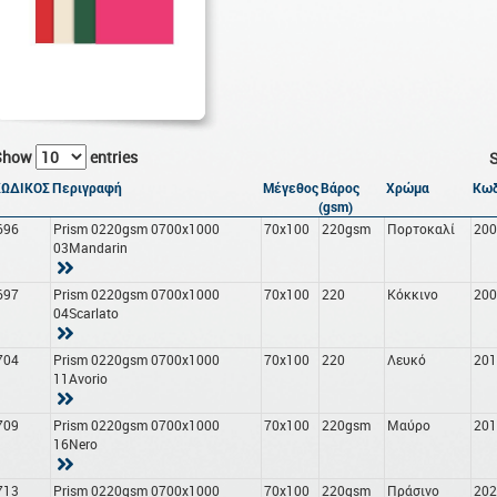
Show
entries
S
ΚΩΔΙΚΟΣ
Περιγραφή
Μέγεθος
Βάρος
Χρώμα
Κωδ
(gsm)
696
Prism 0220gsm 0700x1000
70x100
220gsm
Πορτοκαλί
20
03Mandarin
697
Prism 0220gsm 0700x1000
70x100
220
Κόκκινο
20
04Scarlato
704
Prism 0220gsm 0700x1000
70x100
220
Λευκό
20
11Avorio
709
Prism 0220gsm 0700x1000
70x100
220gsm
Μαύρο
20
16Nero
713
Prism 0220gsm 0700x1000
70x100
220gsm
Πράσινο
20