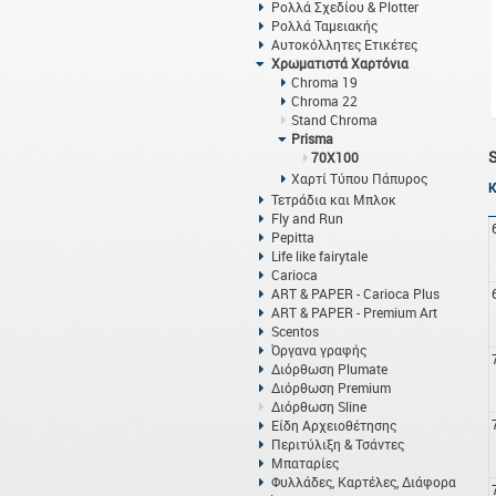
Ρολλά Σχεδίου & Plotter
Ρολλά Ταμειακής
Αυτοκόλλητες Ετικέτες
Χρωματιστά Χαρτόνια
Chroma 19
Chroma 22
Stand Chroma
Prisma
70X100
Χαρτί Τύπου Πάπυρος
Τετράδια και Μπλοκ
Fly and Run
Pepitta
Life like fairytale
Carioca
ART & PAPER - Carioca Plus
ART & PAPER - Premium Art
Scentos
Όργανα γραφής
Διόρθωση Plumate
Διόρθωση Premium
Διόρθωση Sline
Είδη Αρχειοθέτησης
Περιτύλιξη & Τσάντες
Μπαταρίες
Φυλλάδες, Καρτέλες, Διάφορα