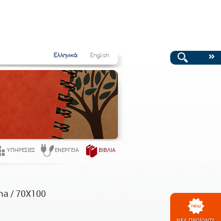
Ελληνικά
English
ΥΠΗΡΕΣΊΕΣ
ΕΝΈΡΓΕΙΑ
ΒΙΒΛΊΑ
ma / 70X100
ΝΕΑ ΠΡΟΪΟΝΤΑ