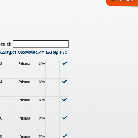
earch:
.Δειγματ.
Οικογένεια
ΜΜ
Ελ.Παρ.
FSC
03
Prisma
ΦΥΛ
04
Prisma
ΦΥΛ
11
Prisma
ΦΥΛ
16
Prisma
ΦΥΛ
20
Prisma
ΦΥΛ