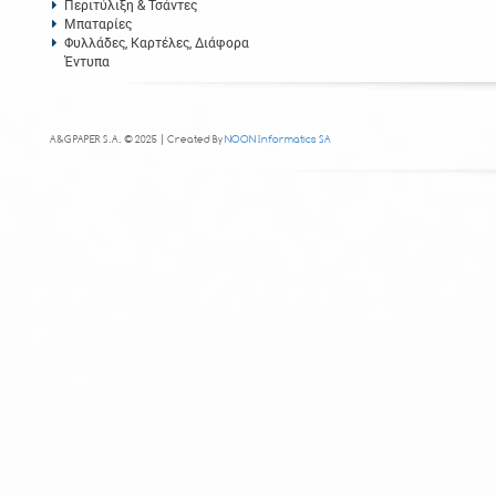
Περιτύλιξη & Τσάντες
Μπαταρίες
Φυλλάδες, Καρτέλες, Διάφορα
Έντυπα
A&G PAPER S.A. © 2025 | Created By
NOON Informatics SA