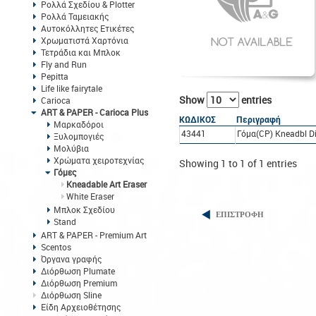
Ρολλά Σχεδίου & Plotter
Ρολλά Ταμειακής
Αυτοκόλλητες Ετικέτες
Χρωματιστά Χαρτόνια
Τετράδια και Μπλοκ
Fly and Run
Pepitta
Life like fairytale
Show
entries
Carioca
ART & PAPER - Carioca Plus
ΚΩΔΙΚΟΣ
Περιγραφή
Μαρκαδόροι
43441
Γόμα(CP) Kneadbl Di
Ξυλομπογιές
Μολύβια
Χρώματα χειροτεχνίας
Showing 1 to 1 of 1 entries
Γόμες
Kneadable Art Eraser
White Eraser
Μπλοκ Σχεδίου
ΕΠΙΣΤΡΟΦΗ
Stand
ART & PAPER - Premium Art
Scentos
Όργανα γραφής
Διόρθωση Plumate
Διόρθωση Premium
Διόρθωση Sline
Είδη Αρχειοθέτησης