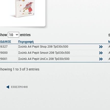
Show
entries
S
ΚΩΔΙΚΟΣ
Περιγραφή
26327
Σούπλ Α4 Pepit Shop 20θ Tp030c500
29000
Σούπλ Α4 Pepit Smoot 20θ Tp030c500
29001
Σούπλ Α4 Pepit UniCo 20θ Tp030c500
howing 1 to 3 of 3 entries
ΕΠΙΣΤΡΟΦΗ