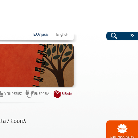
Ελληνικά
English
ΥΠΗΡΕΣΊΕΣ
ΕΝΈΡΓΕΙΑ
ΒΙΒΛΊΑ
tta / Σουπλ
ΝΕΑ ΠΡΟΪΟΝΤΑ