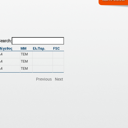
earch:
Μέγεθος
ΜΜ
Ελ.Παρ.
FSC
A4
ΤΕΜ
A4
ΤΕΜ
A4
ΤΕΜ
Previous
Next