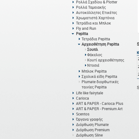
Ρολλά Σχεδίου & Plotter
Ρολλά Ταμειακής
Αυτοκόλλητες Ετικέτες
Χρωματιστά Χαρτόνια
Τετράδια και Μπλοκ
Fly and Run
Pepitta
Τετράδια Pepitta
Αρχειοθέτηση Pepitta
Σουπλ
Φάκελος
Κουτί αρχειοθέτησης
Ντοσιέ
Μπλοκ Pepitta
Σχολικά είδη Pepitta
Plumate διορθωτικές
ταινίες Pepitta
S
Life like fairytale
Carioca
ART & PAPER - Carioca Plus
ART & PAPER - Premium Art
Scentos
Όργανα γραφής
Διόρθωση Plumate
Διόρθωση Premium
Διόρθωση Sline