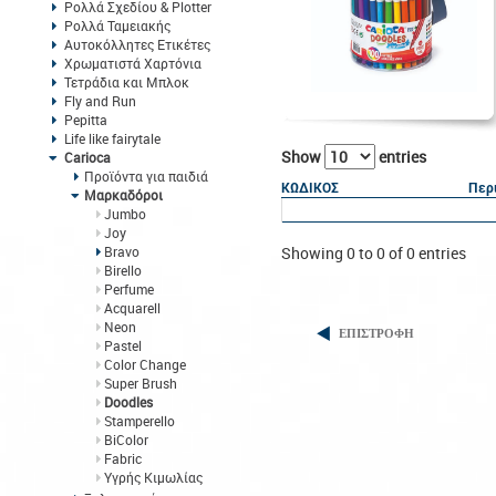
Ρολλά Σχεδίου & Plotter
Ρολλά Ταμειακής
Αυτοκόλλητες Ετικέτες
Χρωματιστά Χαρτόνια
Τετράδια και Μπλοκ
Fly and Run
Pepitta
Life like fairytale
Show
entries
Carioca
Προϊόντα για παιδιά
ΚΩΔΙΚΟΣ
Περ
Μαρκαδόροι
Jumbo
Joy
Bravo
Showing 0 to 0 of 0 entries
Birello
Perfume
Acquarell
Neon
ΕΠΙΣΤΡΟΦΗ
Pastel
Color Change
Super Brush
Doodles
Stamperello
BiColor
Fabric
Υγρής Κιμωλίας