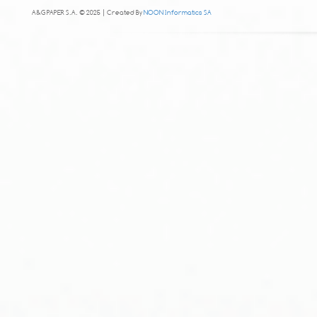
A&G PAPER S.A. © 2025 | Created By
NOON Informatics SA