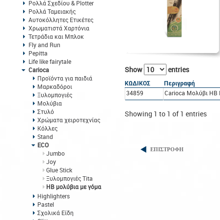
Ρολλά Σχεδίου & Plotter
Ρολλά Ταμειακής
Αυτοκόλλητες Ετικέτες
Χρωματιστά Χαρτόνια
Τετράδια και Μπλοκ
Fly and Run
Pepitta
Life like fairytale
Show
entries
Carioca
Προϊόντα για παιδιά
ΚΩΔΙΚΟΣ
Περιγραφή
Μαρκαδόροι
34859
Carioca Μολύβι HB 
Ξυλομπογιές
Μολύβια
Στυλό
Showing 1 to 1 of 1 entries
Χρώματα χειροτεχνίας
Κόλλες
Stand
ECO
ΕΠΙΣΤΡΟΦΗ
Jumbo
Joy
Glue Stick
Ξυλομπογιές Tita
HB μολύβια με γόμα
Highlighters
Pastel
Σχολικά Είδη