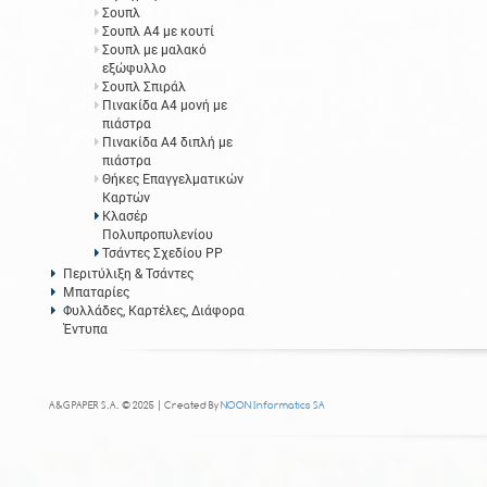
Σουπλ
Σουπλ Α4 με κουτί
Σουπλ με μαλακό
εξώφυλλο
Σουπλ Σπιράλ
Πινακίδα Α4 μονή με
πιάστρα
Πινακίδα Α4 διπλή με
πιάστρα
Θήκες Επαγγελματικών
Καρτών
Κλασέρ
Πολυπροπυλενίου
Τσάντες Σχεδίου PP
Περιτύλιξη & Τσάντες
Μπαταρίες
Φυλλάδες, Καρτέλες, Διάφορα
Έντυπα
A&G PAPER S.A. © 2025 | Created By
NOON Informatics SA