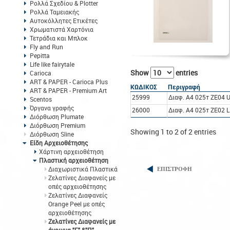
Ρολλά Σχεδίου & Plotter
Ρολλά Ταμειακής
Αυτοκόλλητες Ετικέτες
Χρωματιστά Χαρτόνια
Τετράδια και Μπλοκ
Fly and Run
Pepitta
Life like fairytale
Show
entries
Carioca
ART & PAPER - Carioca Plus
ΚΩΔΙΚΟΣ
Περιγραφή
ART & PAPER - Premium Art
25999
Διαφ. A4 025τ ZE04 
Scentos
Όργανα γραφής
26000
Διαφ. A4 025τ ZE02 
Διόρθωση Plumate
Διόρθωση Premium
Showing 1 to 2 of 2 entries
Διόρθωση Sline
Είδη Αρχειοθέτησης
Χάρτινη αρχειοθέτηση
Πλαστική αρχειοθέτηση
Διαχωριστικά Πλαστικά
ΕΠΙΣΤΡΟΦΗ
Ζελατίνες Διαφανείς με
οπές αρχειοθέτησης
Ζελατίνες Διαφανείς
Orange Peel με οπές
αρχειοθέτησης
Ζελατίνες Διαφανείς με