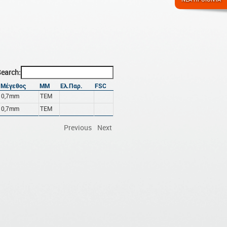
earch:
Μέγεθος
ΜΜ
Ελ.Παρ.
FSC
0,7mm
ΤΕΜ
0,7mm
ΤΕΜ
Previous
Next