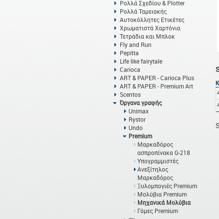
Ρολλά Σχεδίου & Plotter
Ρολλά Ταμειακής
Αυτοκόλλητες Ετικέτες
Χρωματιστά Χαρτόνια
Τετράδια και Μπλοκ
Fly and Run
Pepitta
Life like fairytale
Carioca
ART & PAPER - Carioca Plus
ART & PAPER - Premium Art
Scentos
Όργανα γραφής
Unimax
Rystor
S
Undo
Premium
Μαρκαδόρος
ασπροπίνακα G-218
Υπογραμμιστές
Ανεξίτηλος
Μαρκαδόρος
Ξυλομπογιές Premium
Μολύβια Premium
Μηχανικά Μολύβια
Γόμες Premium