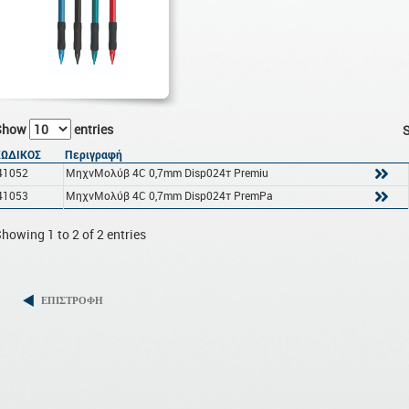
Show
entries
S
ΚΩΔΙΚΟΣ
Περιγραφή
41052
ΜηχνΜολύβ 4C 0,7mm Disp024τ Premiu
41053
ΜηχνΜολύβ 4C 0,7mm Disp024τ PremPa
howing 1 to 2 of 2 entries
ΕΠΙΣΤΡΟΦΗ