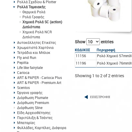
Ρολλά Σχεδίου & Plotter
Ρολλά Ταμειακής
Θερμικά Ρολά
Ρολά Γραφής
Χημικά Ρολά SC (action)
Διπλότυπα
Χημικά Ρολά NCR
Διπλότυπα
Show
entries
Αυτοκόλλητες Ετικέτες
Χρωματιστά Χαρτόνια
ΚΩΔΙΚΟΣ
Περιγραφή
Τετράδια και Μπλοκ
11156
Ρολό Χημικό 57mmX
Fly and Run
Pepitta
11196
Ρολό Χημικό 76mmX
Life like fairytale
Carioca
Showing 1 to 2 of 2 entries
ART & PAPER - Carioca Plus
ART & PAPER - Premium Art
Scentos
Όργανα γραφής
Διόρθωση Plumate
ΕΠΙΣΤΡΟΦΗ
Διόρθωση Premium
Διόρθωση Sline
Είδη Αρχειοθέτησης
Περιτύλιξη & Τσάντες
Μπαταρίες
Φυλλάδες, Καρτέλες, Διάφορα