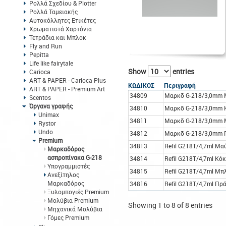
Ρολλά Σχεδίου & Plotter
Ρολλά Ταμειακής
Αυτοκόλλητες Ετικέτες
Χρωματιστά Χαρτόνια
Τετράδια και Μπλοκ
Fly and Run
Pepitta
Life like fairytale
Show
entries
Carioca
ART & PAPER - Carioca Plus
ΚΩΔΙΚΟΣ
Περιγραφή
ART & PAPER - Premium Art
34809
Μαρκδ G-218/3,0mm 
Scentos
Όργανα γραφής
34810
Μαρκδ G-218/3,0mm 
Unimax
34811
Μαρκδ G-218/3,0mm 
Rystor
Undo
34812
Μαρκδ G-218/3,0mm 
Premium
34813
Refil G218T/4,7ml Μα
Μαρκαδόρος
ασπροπίνακα G-218
34814
Refil G218T/4,7ml Κό
Υπογραμμιστές
34815
Refil G218T/4,7ml Μπ
Ανεξίτηλος
Μαρκαδόρος
34816
Refil G218T/4,7ml Πρ
Ξυλομπογιές Premium
Μολύβια Premium
Showing 1 to 8 of 8 entries
Μηχανικά Μολύβια
Γόμες Premium