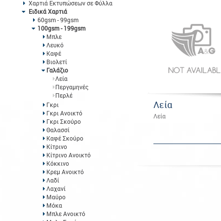
Χαρτιά Εκτυπώσεων σε Φύλλα
Ειδικά Χαρτιά
60gsm - 99gsm
100gsm - 199gsm
Μπλε
Λευκό
Καφέ
Βιολετί
Γαλάζιο
Λεία
Περγαμηνές
Περλέ
Λεία
Γκρι
Γκρι Ανοικτό
Λεία
Γκρι Σκούρο
Θαλασσί
Καφέ Σκούρο
Κίτρινο
Κίτρινο Ανοικτό
Κόκκινο
Κρεμ Ανοικτό
Λαδί
Λαχανί
Μαύρο
Μόκα
Μπλε Ανοικτό