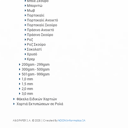
Μπλε Σκούρο
Μπορντώ
Μωβ
Πορτοκαλί
Πορτοκαλί Ανοικτό
Πορτοκαλί Σκούρο
Πράσινο Ανοικτό
Πράσινο Σκούρο
Ροζ
Ροζ Σκούρο
Σοκολατί
Χρυσό
Κρεμ
200gsm - 299gsm
300gsm - 500gsm
501gsm - 999gsm
1,0 mm
1,5 mm
2,0 mm
3,0 mm
Φάκελα Ειδικών Χαρτιών
Χαρτιά Εκτυπώσεων σε Ρολά
A&G PAPER S.A. © 2025 | Created By
NOON Informatics SA