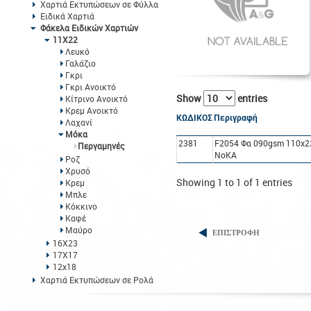
Χαρτιά Εκτυπώσεων σε Φύλλα
Ειδικά Χαρτιά
Φάκελα Ειδικών Χαρτιών
11Χ22
Λευκό
Γαλάζιο
Γκρι
Γκρι Ανοικτό
Show
entries
Κίτρινο Ανοικτό
Κρεμ Ανοικτό
ΚΩΔΙΚΟΣ
Περιγραφή
Λαχανί
Μόκα
2381
F2054 Φα 090gsm 110x2
Περγαμηνές
NoΚΑ
Ροζ
Χρυσό
Showing 1 to 1 of 1 entries
Κρεμ
Μπλε
Κόκκινο
Καφέ
Μαύρο
ΕΠΙΣΤΡΟΦΗ
16Χ23
17Χ17
12x18
Χαρτιά Εκτυπώσεων σε Ρολά