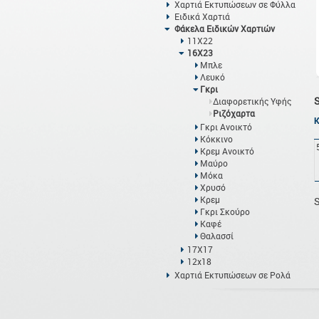
Χαρτιά Εκτυπώσεων σε Φύλλα
Ειδικά Χαρτιά
Φάκελα Ειδικών Χαρτιών
11Χ22
16Χ23
Μπλε
Λευκό
Γκρι
Διαφορετικής Υφής
Ριζόχαρτα
Γκρι Ανοικτό
Κόκκινο
Κρεμ Ανοικτό
Μαύρο
Μόκα
Χρυσό
Κρεμ
S
Γκρι Σκούρο
Καφέ
Θαλασσί
17Χ17
12x18
Χαρτιά Εκτυπώσεων σε Ρολά