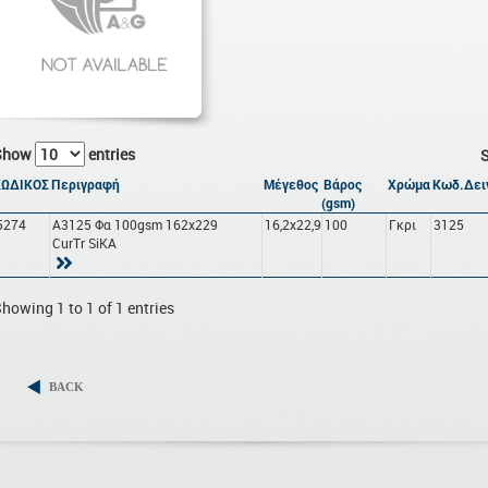
Show
entries
S
ΚΩΔΙΚΟΣ
Περιγραφή
Μέγεθος
Βάρος
Χρώμα
Κωδ.Δει
(gsm)
5274
A3125 Φα 100gsm 162x229
16,2x22,9
100
Γκρι
3125
CurTr SiΚΑ
howing 1 to 1 of 1 entries
BACK