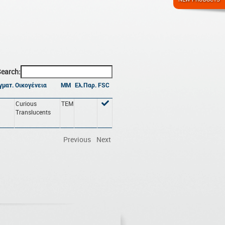
earch:
γματ.
Οικογένεια
ΜΜ
Ελ.Παρ.
FSC
Curious
ΤΕΜ
Translucents
Previous
Next