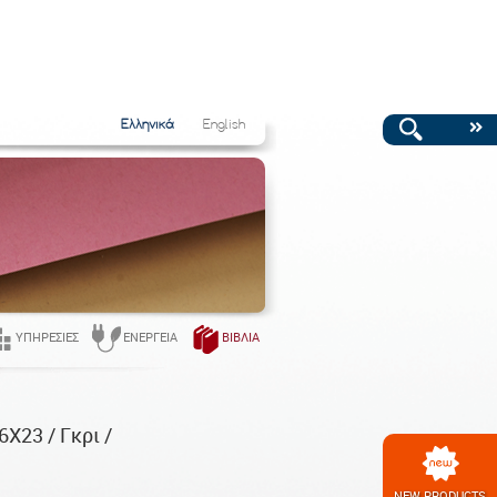
Ελληνικά
English
ΥΠΗΡΕΣΊΕΣ
ΕΝΈΡΓΕΙΑ
ΒΙΒΛΊΑ
Χ23 / Γκρι /
NEW PRODUCTS