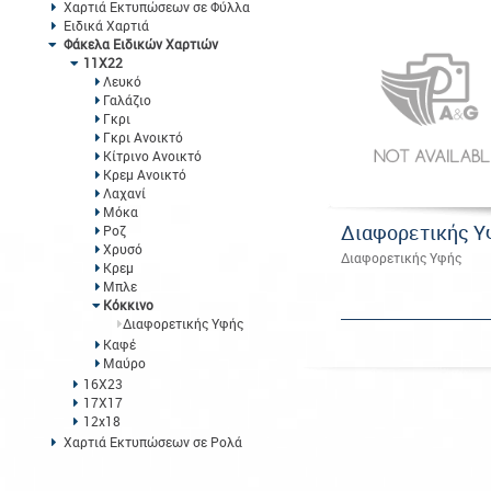
Χαρτιά Εκτυπώσεων σε Φύλλα
Ειδικά Χαρτιά
Φάκελα Ειδικών Χαρτιών
11Χ22
Λευκό
Γαλάζιο
Γκρι
Γκρι Ανοικτό
Κίτρινο Ανοικτό
Κρεμ Ανοικτό
Λαχανί
Μόκα
Διαφορετικής Υ
Ροζ
Χρυσό
Διαφορετικής Υφής
Κρεμ
Μπλε
Κόκκινο
Διαφορετικής Υφής
Καφέ
Μαύρο
16Χ23
17Χ17
12x18
Χαρτιά Εκτυπώσεων σε Ρολά