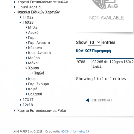
Χαρτιά Εκτυπώσεων σε Φύλλα
Ειδικά Χαρτιά
Φάκελα Ειδικών Χαρτιών
11Χ22
16Χ23
Μπλε
Λευκό
Γκρι
Show
entries
Γκρι Ανοικτό
Κόκκινο
ΚΩΔΙΚΟΣ
Περιγραφή
Κρεμ Ανοικτό
Μαύρο
9788
C1265 Φα 120gsm 160x2
Μόκα
AnΚΑ
Χρυσό
Περλέ
Showing 1 to 1 of 1 entries
Κρεμ
Γκρι Σκούρο
Καφέ
Θαλασσί
17Χ17
ΕΠΙΣΤΡΟΦΗ
12x18
Χαρτιά Εκτυπώσεων σε Ρολά
A&G PAPER S.A. © 2025 | Created By
NOON Informatics SA