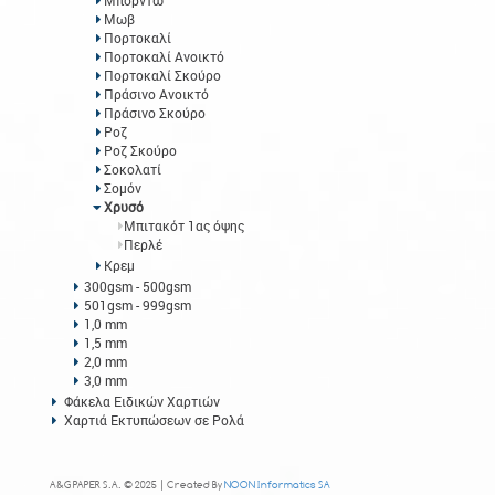
Μπορντώ
Μωβ
Πορτοκαλί
Πορτοκαλί Ανοικτό
Πορτοκαλί Σκούρο
Πράσινο Ανοικτό
Πράσινο Σκούρο
Ροζ
Ροζ Σκούρο
Σοκολατί
Σομόν
Χρυσό
Μπιτακότ 1ας όψης
Περλέ
Κρεμ
300gsm - 500gsm
501gsm - 999gsm
1,0 mm
1,5 mm
2,0 mm
3,0 mm
Φάκελα Ειδικών Χαρτιών
Χαρτιά Εκτυπώσεων σε Ρολά
A&G PAPER S.A. © 2025 | Created By
NOON Informatics SA