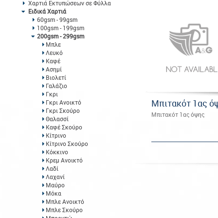
Χαρτιά Εκτυπώσεων σε Φύλλα
Ειδικά Χαρτιά
60gsm - 99gsm
100gsm - 199gsm
200gsm - 299gsm
Μπλε
Λευκό
Καφέ
Ασημί
Βιολετί
Γαλάζιο
Γκρι
Μπιτακότ 1ας ό
Γκρι Ανοικτό
Γκρι Σκούρο
Μπιτακότ 1ας όψης
Θαλασσί
Καφέ Σκούρο
Κίτρινο
Κίτρινο Σκούρο
Κόκκινο
Κρεμ Ανοικτό
Λαδί
Λαχανί
Μαύρο
Μόκα
Μπλε Ανοικτό
Μπλε Σκούρο