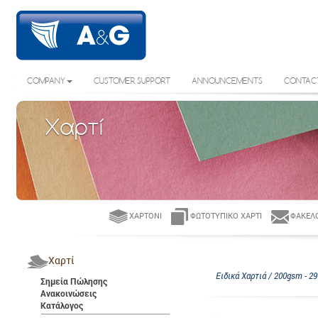
COMPANY
CUSTOMER SUPPORT
ANNOUNCEMENTS
CONTAC
Χαρτί
ΧΑΡΤΌΝΙ
ΦΩΤΟΤΥΠΙΚΌ ΧΑΡΤΊ
ΦΆΚΕΛΟ
Χαρτί
Ειδικά Χαρτιά / 200gsm - 2
Σημεία Πώλησης
Ανακοινώσεις
Κατάλογος