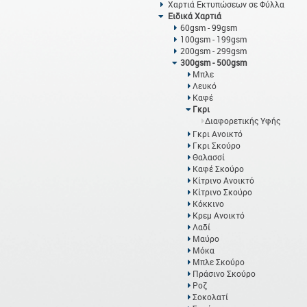
Χαρτιά Εκτυπώσεων σε Φύλλα
Ειδικά Χαρτιά
60gsm - 99gsm
100gsm - 199gsm
200gsm - 299gsm
300gsm - 500gsm
Μπλε
Λευκό
Καφέ
Γκρι
Διαφορετικής Υφής
Γκρι Ανοικτό
Γκρι Σκούρο
Θαλασσί
Καφέ Σκούρο
Κίτρινο Ανοικτό
Κίτρινο Σκούρο
Κόκκινο
Κρεμ Ανοικτό
Λαδί
Μαύρο
Μόκα
Μπλε Σκούρο
Πράσινο Σκούρο
Ροζ
Σοκολατί