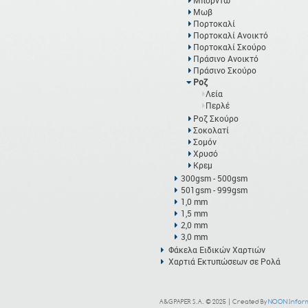
Μπορντώ
Μωβ
Πορτοκαλί
Πορτοκαλί Ανοικτό
Πορτοκαλί Σκούρο
Πράσινο Ανοικτό
Πράσινο Σκούρο
Ροζ
Λεία
Περλέ
Ροζ Σκούρο
Σοκολατί
Σομόν
Χρυσό
Κρεμ
300gsm - 500gsm
501gsm - 999gsm
1,0 mm
1,5 mm
2,0 mm
3,0 mm
Φάκελα Ειδικών Χαρτιών
Χαρτιά Εκτυπώσεων σε Ρολά
A&G PAPER S.A. © 2025 | Created By
NOON Inform