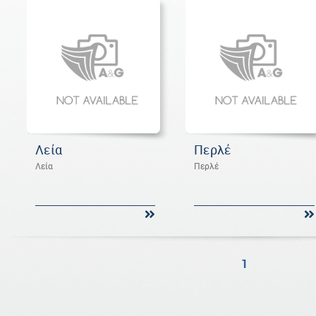
Λεία
Περλέ
Λεία
Περλέ
1