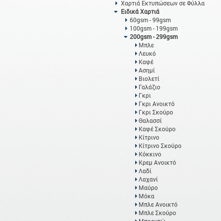
Χαρτιά Εκτυπώσεων σε Φύλλα
Ειδικά Χαρτιά
60gsm - 99gsm
100gsm - 199gsm
200gsm - 299gsm
Μπλε
Λευκό
Καφέ
Ασημί
Βιολετί
Γαλάζιο
Γκρι
Γκρι Ανοικτό
Γκρι Σκούρο
Θαλασσί
Καφέ Σκούρο
Κίτρινο
Κίτρινο Σκούρο
Κόκκινο
Κρεμ Ανοικτό
Λαδί
Λαχανί
Μαύρο
Μόκα
Μπλε Ανοικτό
Μπλε Σκούρο