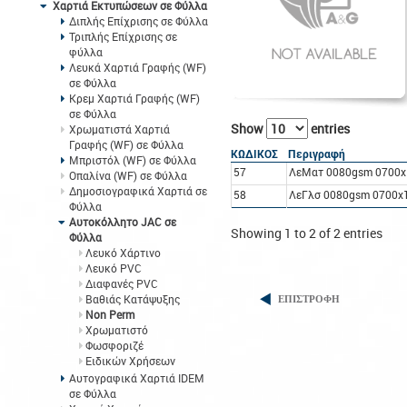
Χαρτιά Εκτυπώσεων σε Φύλλα
Διπλής Επίχρισης σε Φύλλα
Τριπλής Επίχρισης σε
φύλλα
Λευκά Χαρτιά Γραφής (WF)
σε Φύλλα
Κρεμ Χαρτιά Γραφής (WF)
σε Φύλλα
Show
entries
Χρωματιστά Χαρτιά
Γραφής (WF) σε Φύλλα
ΚΩΔΙΚΟΣ
Περιγραφή
Μπριστόλ (WF) σε Φύλλα
57
ΛεΜατ 0080gsm 0700x
Οπαλίνα (WF) σε Φύλλα
Δημοσιογραφικά Χαρτιά σε
58
ΛεΓλσ 0080gsm 0700x
Φύλλα
Αυτοκόλλητο JAC σε
Showing 1 to 2 of 2 entries
Φύλλα
Λευκό Χάρτινο
Λευκό PVC
Διαφανές PVC
Βαθιάς Κατάψυξης
ΕΠΙΣΤΡΟΦΗ
Non Perm
Χρωματιστό
Φωσφοριζέ
Ειδικών Χρήσεων
Αυτογραφικά Χαρτιά IDEM
σε Φύλλα