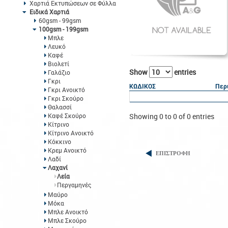
Χαρτιά Εκτυπώσεων σε Φύλλα
Ειδικά Χαρτιά
60gsm - 99gsm
100gsm - 199gsm
Μπλε
Λευκό
Καφέ
Βιολετί
Show
entries
Γαλάζιο
Γκρι
ΚΩΔΙΚΟΣ
Περ
Γκρι Ανοικτό
Γκρι Σκούρο
Θαλασσί
Καφέ Σκούρο
Showing 0 to 0 of 0 entries
Κίτρινο
Κίτρινο Ανοικτό
Κόκκινο
Κρεμ Ανοικτό
ΕΠΙΣΤΡΟΦΗ
Λαδί
Λαχανί
Λεία
Περγαμηνές
Μαύρο
Μόκα
Μπλε Ανοικτό
Μπλε Σκούρο