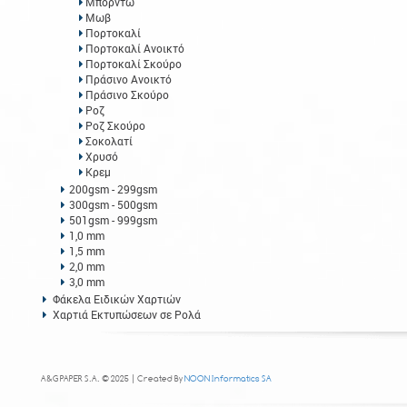
Μπορντώ
Μωβ
Πορτοκαλί
Πορτοκαλί Ανοικτό
Πορτοκαλί Σκούρο
Πράσινο Ανοικτό
Πράσινο Σκούρο
Ροζ
Ροζ Σκούρο
Σοκολατί
Χρυσό
Κρεμ
200gsm - 299gsm
300gsm - 500gsm
501gsm - 999gsm
1,0 mm
1,5 mm
2,0 mm
3,0 mm
Φάκελα Ειδικών Χαρτιών
Χαρτιά Εκτυπώσεων σε Ρολά
A&G PAPER S.A. © 2025 | Created By
NOON Informatics SA