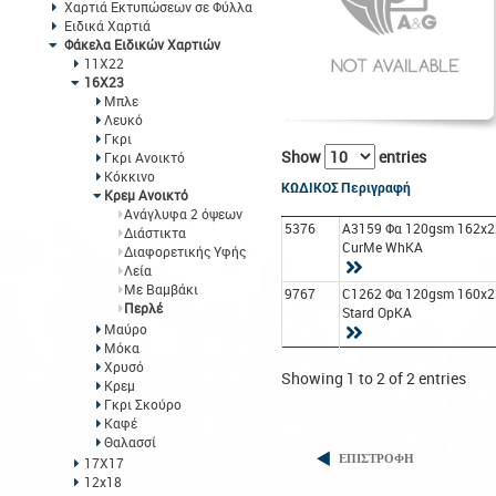
Χαρτιά Εκτυπώσεων σε Φύλλα
Ειδικά Χαρτιά
Φάκελα Ειδικών Χαρτιών
11Χ22
16Χ23
Μπλε
Λευκό
Γκρι
Show
entries
Γκρι Ανοικτό
Κόκκινο
ΚΩΔΙΚΟΣ
Περιγραφή
Κρεμ Ανοικτό
Ανάγλυφα 2 όψεων
5376
A3159 Φα 120gsm 162x2
Διάστικτα
CurMe WhΚΑ
Διαφορετικής Υφής
Λεία
Με Βαμβάκι
9767
C1262 Φα 120gsm 160x2
Περλέ
Stard OpΚΑ
Μαύρο
Μόκα
Χρυσό
Showing 1 to 2 of 2 entries
Κρεμ
Γκρι Σκούρο
Καφέ
Θαλασσί
ΕΠΙΣΤΡΟΦΗ
17Χ17
12x18