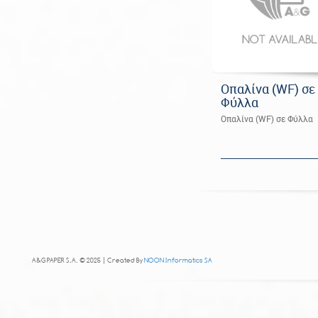
Οπαλίνα (WF) σε
Φύλλα
Οπαλίνα (WF) σε Φύλλα
A&G PAPER S.A. © 2025 | Created By
NOON Informatics SA